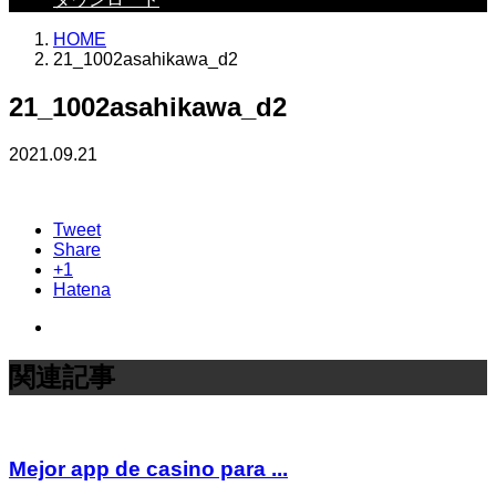
HOME
21_1002asahikawa_d2
21_1002asahikawa_d2
2021.09.21
Tweet
Share
+1
Hatena
関連記事
Mejor app de casino para ...