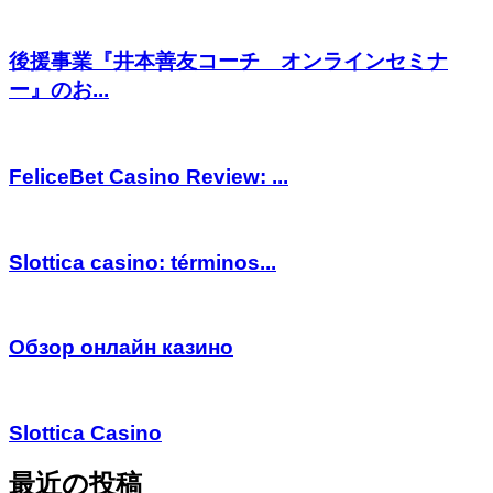
後援事業『井本善友コーチ オンラインセミナ
ー』のお...
FeliceBet Casino Review: ...
Slottica casino: términos...
Обзор онлайн казино
Slottica Casino
最近の投稿