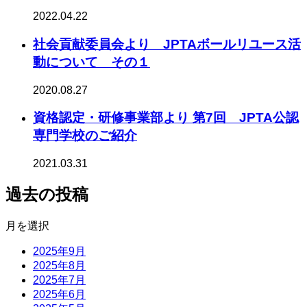
2022.04.22
社会貢献委員会より JPTAボールリユース活
動について その１
2020.08.27
資格認定・研修事業部より 第7回 JPTA公認
専門学校のご紹介
2021.03.31
過去の投稿
月を選択
2025年9月
2025年8月
2025年7月
2025年6月