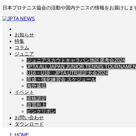
日本プロテニス協会の活動や国内テニスの情報をお届けしま
お知らせ
特集
コラム
ジュニア
ジュニアスカウトキャラバン地区選考会2024
JPTA ALL JAPAN JUNIOR TENNIS TOURNAM
U16・U18 JPTA UTR認定大会2024
育成・強化練習会 スケジュール
海外遠征
イベント
資格認定
資質向上
ピンクリボン
お問い合わせ
ダウンロード
HOME