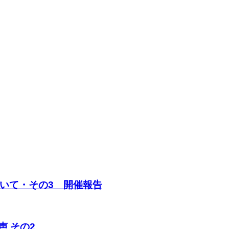
いて・その3 開催報告
 その2