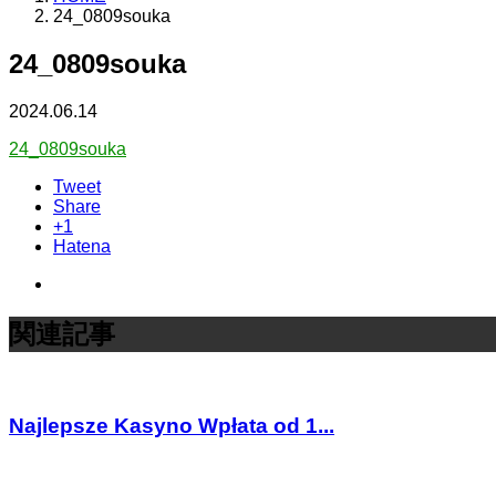
24_0809souka
24_0809souka
2024.06.14
24_0809souka
Tweet
Share
+1
Hatena
関連記事
Najlepsze Kasyno Wpłata od 1...