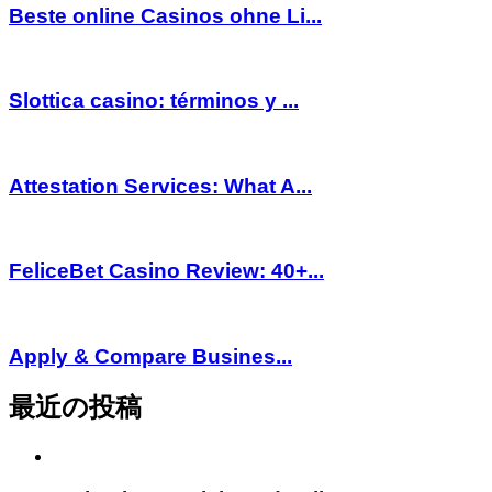
Beste online Casinos ohne Li...
Slottica casino: términos y ...
Attestation Services: What A...
FeliceBet Casino Review: 40+...
Apply & Compare Busines...
最近の投稿